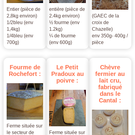
Entier (pièce de
entière (pièce de
2,8kg environ)
2.4kg environ)
(GAEC de la
1/2bleu (env
½ fourme (env
croix de
1,4kg)
1.2kg)
Chazelle)
1/4bleu (env
¼ de fourme
env 350g- 400g /
700g)
(env 600g)
pièce
Fourme
de
Le
Petit
Chèvre
Rochefort
:
Pradoux
au
fermier
au
poivre
:
lait
cru,
fabriqué
dans
le
Cantal
:
Ferme située sur
le secteur de
Ferme située sur