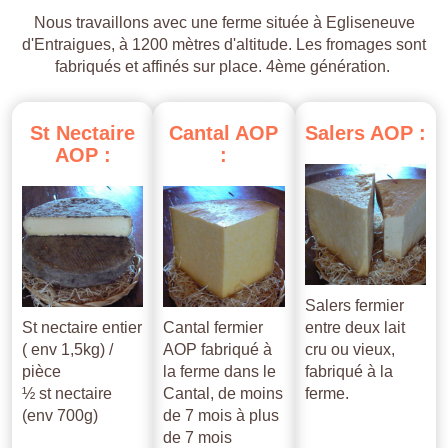
Nous travaillons avec une ferme située à Egliseneuve
d'Entraigues, à 1200 mètres d'altitude. Les fromages sont
fabriqués et affinés sur place. 4ème génération.
St
Nectaire
Cantal
AOP
Salers
AOP
:
AOP
:
:
Salers fermier
St nectaire entier
Cantal fermier
entre deux lait
( env 1,5kg) /
AOP fabriqué à
cru ou vieux,
pièce
la ferme dans le
fabriqué à la
½ st nectaire
Cantal, de moins
ferme.
(env 700g)
de 7 mois à plus
de 7 mois