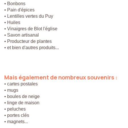
• Bonbons
• Pain d'épices
• Lentilles vertes du Puy
• Huiles
• Vinaigres de Blot l'église
• Savon artisanal
• Producteur de plantes
• et bien d'autres produits...
Mais
également
de
nombreux
souvenirs
:
• cartes postales
• mugs
• boules de neige
• linge de maison
• peluches
• portes clés
• magnets...