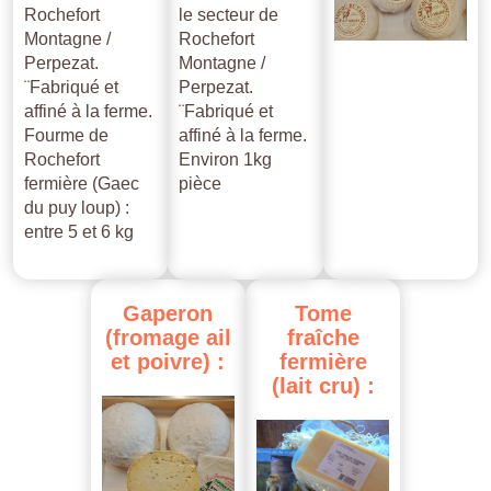
Rochefort
le secteur de
Montagne /
Rochefort
Perpezat.
Montagne /
¨Fabriqué et
Perpezat.
affiné à la ferme.
¨Fabriqué et
Fourme de
affiné à la ferme.
Rochefort
Environ 1kg
fermière (Gaec
pièce
du puy loup) :
entre 5 et 6 kg
Gaperon
Tome
(fromage
ail
fraîche
et
poivre)
:
fermière
(lait
cru)
: