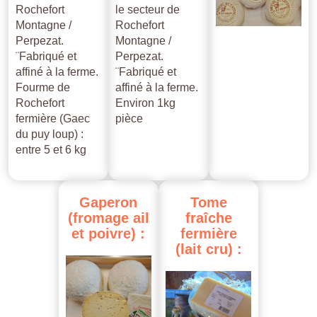
Rochefort
le secteur de
Montagne /
Rochefort
Perpezat.
Montagne /
¨Fabriqué et
Perpezat.
affiné à la ferme.
¨Fabriqué et
Fourme de
affiné à la ferme.
Rochefort
Environ 1kg
fermière (Gaec
pièce
du puy loup) :
entre 5 et 6 kg
Gaperon
Tome
(fromage
ail
fraîche
et
poivre)
:
fermière
(lait
cru)
: