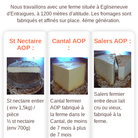
Nous travaillons avec une ferme située à Egliseneuve
d'Entraigues, à 1200 mètres d'altitude. Les fromages sont
fabriqués et affinés sur place. 4ème génération.
St
Nectaire
Cantal
AOP
Salers
AOP
:
AOP
:
:
Salers fermier
St nectaire entier
Cantal fermier
entre deux lait
( env 1,5kg) /
AOP fabriqué à
cru ou vieux,
pièce
la ferme dans le
fabriqué à la
½ st nectaire
Cantal, de moins
ferme.
(env 700g)
de 7 mois à plus
de 7 mois