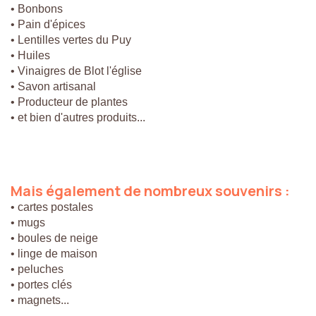
• Bonbons
• Pain d'épices
• Lentilles vertes du Puy
• Huiles
• Vinaigres de Blot l'église
• Savon artisanal
• Producteur de plantes
• et bien d'autres produits...
Mais
également
de
nombreux
souvenirs
:
• cartes postales
• mugs
• boules de neige
• linge de maison
• peluches
• portes clés
• magnets...