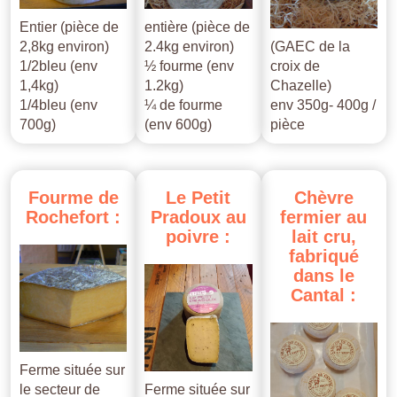
Entier (pièce de
entière (pièce de
2,8kg environ)
2.4kg environ)
(GAEC de la
1/2bleu (env
½ fourme (env
croix de
1,4kg)
1.2kg)
Chazelle)
1/4bleu (env
¼ de fourme
env 350g- 400g /
700g)
(env 600g)
pièce
Fourme
de
Le
Petit
Chèvre
Rochefort
:
Pradoux
au
fermier
au
poivre
:
lait
cru,
fabriqué
dans
le
Cantal
:
Ferme située sur
le secteur de
Ferme située sur