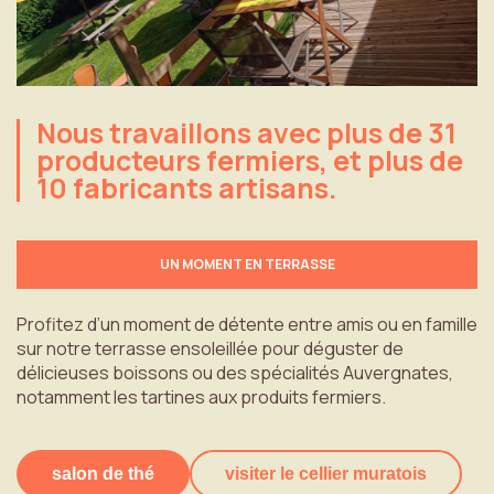
Nous
travaillons
avec
plus
de
31
producteurs
fermiers,
et
plus
de
10
fabricants
artisans.
UN MOMENT EN TERRASSE
Profitez d’un moment de détente entre amis ou en famille
sur notre terrasse ensoleillée pour déguster de
délicieuses boissons ou des spécialités Auvergnates,
notamment les tartines aux produits fermiers.
salon de thé
visiter le cellier muratois