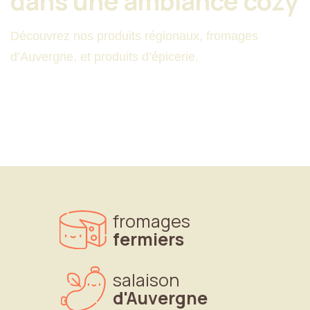
dans
une
ambiance
cozy
Découvrez nos produits régionaux, fromages
d’Auvergne, et produits d’épicerie.
fromages
fermiers
salaison
d'Auvergne