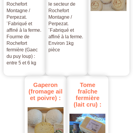
Rochefort
le secteur de
Montagne /
Rochefort
Perpezat.
Montagne /
¨Fabriqué et
Perpezat.
affiné à la ferme.
¨Fabriqué et
Fourme de
affiné à la ferme.
Rochefort
Environ 1kg
fermière (Gaec
pièce
du puy loup) :
entre 5 et 6 kg
Gaperon
Tome
(fromage
ail
fraîche
et
poivre)
:
fermière
(lait
cru)
: