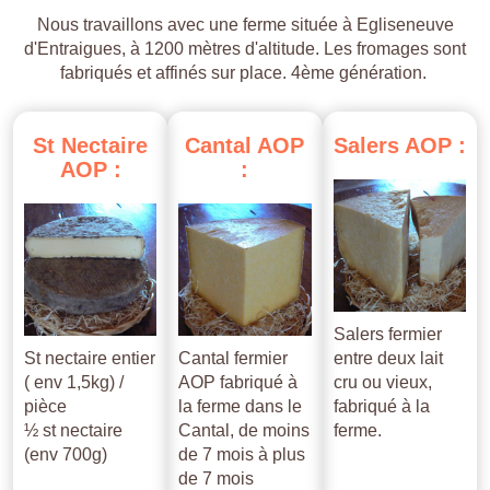
Nous travaillons avec une ferme située à Egliseneuve
d'Entraigues, à 1200 mètres d'altitude. Les fromages sont
fabriqués et affinés sur place. 4ème génération.
St
Nectaire
Cantal
AOP
Salers
AOP
:
AOP
:
:
Salers fermier
St nectaire entier
Cantal fermier
entre deux lait
( env 1,5kg) /
AOP fabriqué à
cru ou vieux,
pièce
la ferme dans le
fabriqué à la
½ st nectaire
Cantal, de moins
ferme.
(env 700g)
de 7 mois à plus
de 7 mois