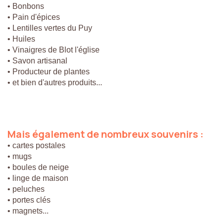
• Bonbons
• Pain d'épices
• Lentilles vertes du Puy
• Huiles
• Vinaigres de Blot l'église
• Savon artisanal
• Producteur de plantes
• et bien d'autres produits...
Mais
également
de
nombreux
souvenirs
:
• cartes postales
• mugs
• boules de neige
• linge de maison
• peluches
• portes clés
• magnets...