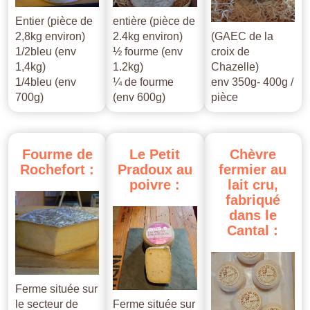
Entier (pièce de
entière (pièce de
2,8kg environ)
2.4kg environ)
(GAEC de la
1/2bleu (env
½ fourme (env
croix de
1,4kg)
1.2kg)
Chazelle)
1/4bleu (env
¼ de fourme
env 350g- 400g /
700g)
(env 600g)
pièce
Fourme
de
Le
Petit
Chèvre
Rochefort
:
Pradoux
au
fermier
au
poivre
:
lait
cru,
fabriqué
dans
le
Cantal
:
Ferme située sur
le secteur de
Ferme située sur