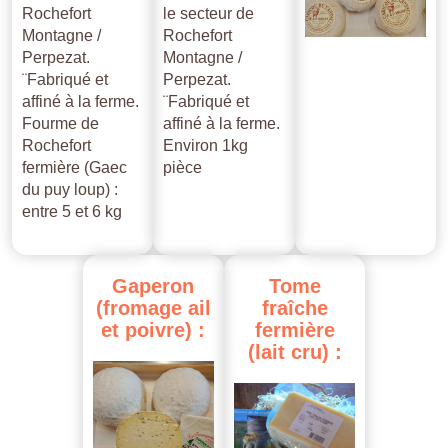
Rochefort
le secteur de
Montagne /
Rochefort
Perpezat.
Montagne /
¨Fabriqué et
Perpezat.
affiné à la ferme.
¨Fabriqué et
Fourme de
affiné à la ferme.
Rochefort
Environ 1kg
fermière (Gaec
pièce
du puy loup) :
entre 5 et 6 kg
Gaperon
Tome
(fromage
ail
fraîche
et
poivre)
:
fermière
(lait
cru)
: