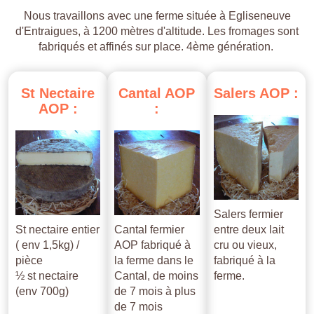
Nous travaillons avec une ferme située à Egliseneuve
d'Entraigues, à 1200 mètres d'altitude. Les fromages sont
fabriqués et affinés sur place. 4ème génération.
St
Nectaire
Cantal
AOP
Salers
AOP
:
AOP
:
:
Salers fermier
St nectaire entier
Cantal fermier
entre deux lait
( env 1,5kg) /
AOP fabriqué à
cru ou vieux,
pièce
la ferme dans le
fabriqué à la
½ st nectaire
Cantal, de moins
ferme.
(env 700g)
de 7 mois à plus
de 7 mois