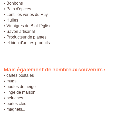
• Bonbons
• Pain d'épices
• Lentilles vertes du Puy
• Huiles
• Vinaigres de Blot l'église
• Savon artisanal
• Producteur de plantes
• et bien d'autres produits...
Mais
également
de
nombreux
souvenirs
:
• cartes postales
• mugs
• boules de neige
• linge de maison
• peluches
• portes clés
• magnets...