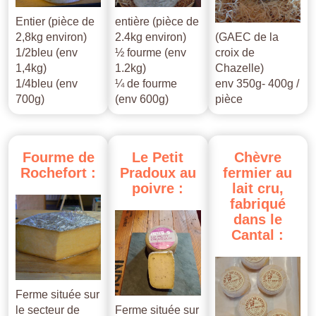
Entier (pièce de
entière (pièce de
2,8kg environ)
2.4kg environ)
(GAEC de la
1/2bleu (env
½ fourme (env
croix de
1,4kg)
1.2kg)
Chazelle)
1/4bleu (env
¼ de fourme
env 350g- 400g /
700g)
(env 600g)
pièce
Fourme
de
Le
Petit
Chèvre
Rochefort
:
Pradoux
au
fermier
au
poivre
:
lait
cru,
fabriqué
dans
le
Cantal
:
Ferme située sur
le secteur de
Ferme située sur